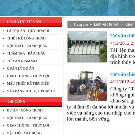
LĨNH VỰC TƯ VẤN
Trang chủ
Lĩnh vực tư vấn
Giao 
LẬP DỰ ÁN - QUY HOẠCH
Tư vấn thiế
THIẾT KẾ CÔNG TRÌNH
4/12/2012 2
NỘI THẤT - CẢNH QUAN
Tài liệu th
THẨM TRA - ĐẤU THẦU
địa hình tr
TƯ VẤN GIÁM SÁT
trình thủy lợ
QUẢN LÝ DỰ ÁN
Tư vấn thiế
GIAO THÔNG - THỦY LỢI
4/11/2012 4
MẪU THIẾT KẾ TIÊU BIỂU
Công ty CP
VĂN BẢN - THỦ TỤC PHÁP LÝ
không ngừng
khảo sát, g
THI CÔNG
ty nhằm tối đa hóa lợi nhuận và 
DỰ ÁN - CÔNG TRÌNH
việc và nâng cao thu nhập cho n
NỘI THẤT - CẢNH QUAN
lớn mạnh, bền vững.
GIAO THÔNG - THỦY LỢI
VẬT LIỆU XÂY DỰNG