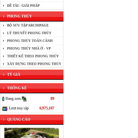
ĐỀ TÀI - GIẢI PHÁP
PHONG THỦY
BỘ SƯU TẬP ARCHIPAGE
LÝ THUYẾT PHONG THỦY
PHONG THỦY TOÀN CẢNH
PHONG THỦY NHÀ Ở - VP
THIẾT KẾ THEO PHONG THỦY
XÂY DỰNG THEO PHONG THỦY
TỶ GIÁ
THỐNG KÊ
Đang xem
89
Lượt truy cập
6,975,107
QUẢNG CÁO