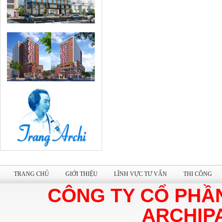
TRANG CHỦ
GIỚI THIỆU
LĨNH VỰC TƯ VẤN
THI CÔNG
CÔNG TY CỔ PHẦ
ARCHIP