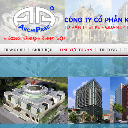
TRANG CHỦ
GIỚI THIỆU
LĨNH VỰC TƯ VẤN
THI CÔNG
P