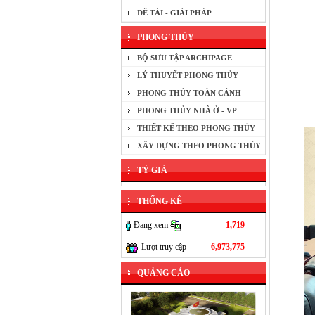
ĐỀ TÀI - GIẢI PHÁP
PHONG THỦY
BỘ SƯU TẬP ARCHIPAGE
LÝ THUYẾT PHONG THỦY
PHONG THỦY TOÀN CẢNH
PHONG THỦY NHÀ Ở - VP
THIẾT KẾ THEO PHONG THỦY
XÂY DỰNG THEO PHONG THỦY
TỶ GIÁ
THỐNG KÊ
Đang xem
1,719
Lượt truy cập
6,973,775
QUẢNG CÁO