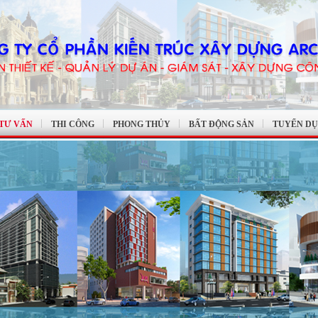
 TƯ VẤN
THI CÔNG
PHONG THỦY
BẤT ĐỘNG SẢN
TUYỂN D