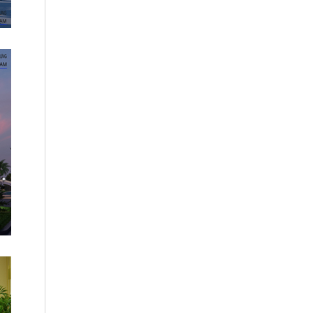
Quy hoạch Tổng thể khu công nghiệp
Hoàng Long
Trụ sở Văn phòng Làm việc Tổng công
ty Xây dựng Thanh Hóa - CTCP
Khu nhà ở cho công nhân và chuyên
gia - Tập đoàn SUNJADE