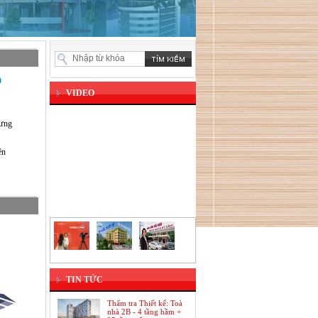
D
VIDEO
Hưng
ên
TIN TỨC
Thẩm tra Thiết kế: Toà
nhà 2B - 4 tầng hầm +