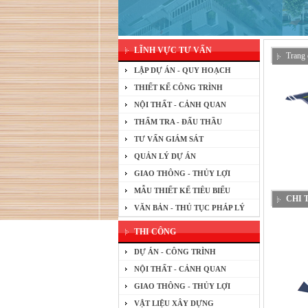
LĨNH VỰC TƯ VẤN
Trang 
LẬP DỰ ÁN - QUY HOẠCH
THIẾT KẾ CÔNG TRÌNH
NỘI THẤT - CẢNH QUAN
THẨM TRA - ĐẤU THẦU
TƯ VẤN GIÁM SÁT
QUẢN LÝ DỰ ÁN
GIAO THÔNG - THỦY LỢI
MẪU THIẾT KẾ TIÊU BIỂU
CHI 
VĂN BẢN - THỦ TỤC PHÁP LÝ
THI CÔNG
DỰ ÁN - CÔNG TRÌNH
NỘI THẤT - CẢNH QUAN
GIAO THÔNG - THỦY LỢI
VẬT LIỆU XÂY DỰNG