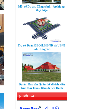
Một số Dự án, Công trình - Archipage
thực hiện
Trụ sở Đoàn ĐBQH, HĐND và UBND
tỉnh Hưng Yên
Dự án: Bảo tồn Quần thể di tích kiến
trúc thời Trần - Khu di tích Hành
Cung Lỗ Giang
ĐỐI TÁC