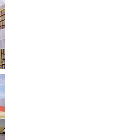
tỉnh Hưng Yên
Dự án: Bảo tồn Quần thể di tích kiến
trúc thời Trần - Khu di tích Hành
Cung Lỗ Giang
Dự án: Cải tạo Trụ sở Trung tâm Lưu
trữ Quốc gia I