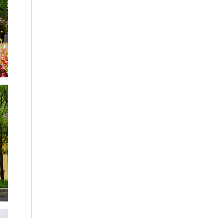
Dự án: Trung tâm thương mại Hồng
Kông, Khách sạn, Căn hộ chung cư
cao cấp
Một số Dự án, Công trình - Archipage
thực hiện
Trụ sở Đoàn ĐBQH, HĐND và UBND