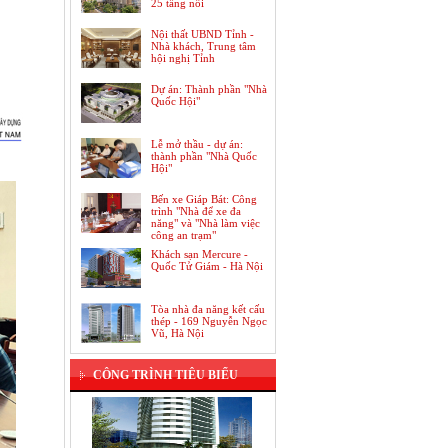
25 tầng nổi
Nội thất UBND Tỉnh -
Nhà khách, Trung tâm
hội nghị Tỉnh
Dự án: Thành phần "Nhà
Quốc Hội"
Lễ mở thầu - dự án:
thành phần "Nhà Quốc
Hội"
Bến xe Giáp Bát: Công
trình "Nhà để xe đa
năng" và "Nhà làm việc
công an trạm"
Khách sạn Mercure -
Quốc Tử Giám - Hà Nội
Dự án: Trung tâm thương mại Hồng
Kông, Khách sạn, Căn hộ chung cư
cao cấp
Tòa nhà đa năng kết cấu
thép - 169 Nguyễn Ngọc
Vũ, Hà Nội
CÔNG TRÌNH TIÊU BIỂU