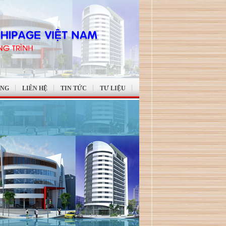
ỤNG
LIÊN HỆ
TIN TỨC
TƯ LIỆU