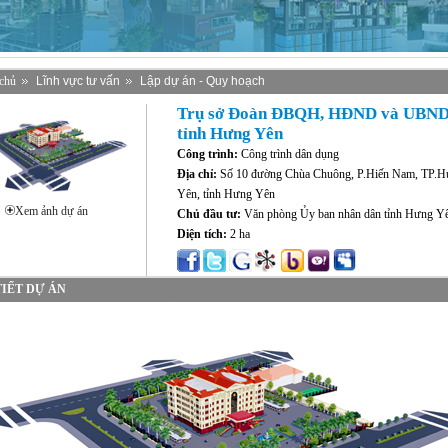
chủ
Lĩnh vực tư vấn
Lập dự án - Quy hoạch
Trụ sở Đoàn ĐBQH, HĐND và UBN
tỉnh Hưng Yên
Công trình:
Công trình dân dụng
Địa chỉ:
Số 10 đường Chùa Chuông, P.Hiến Nam, TP.
Yên, tỉnh Hưng Yên
Xem ảnh dự án
Chủ đầu tư:
Văn phòng Ủy ban nhân dân tỉnh Hưng Y
Diện tích:
2 ha
TIẾT DỰ ÁN