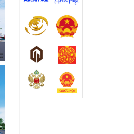
Dự án: Cải tạo Trụ sở Trung tâm Lưu
trữ Quốc gia I
Nhà hàng cao cấp Tuấn Dung Group
Nhà máy sản xuất giày dép Xuất khẩu
ALENA Việt Nam