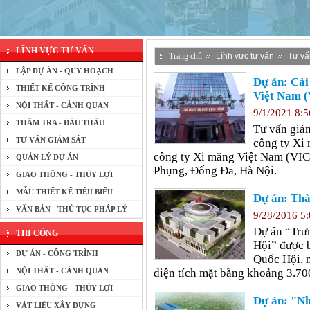
LĨNH VỰC TƯ VẤN
Trang chủ
Lĩnh vực tư vấn
Tư vấ
LẬP DỰ ÁN - QUY HOẠCH
Dự án: Cải
THIẾT KẾ CÔNG TRÌNH
Việt Nam 
NỘI THẤT - CẢNH QUAN
9/1/2021 8:
THẨM TRA - ĐẤU THẦU
Tư vấn giám
TƯ VẤN GIÁM SÁT
công ty Xi
công ty Xi măng Việt Nam (VI
QUẢN LÝ DỰ ÁN
Phụng, Đống Đa, Hà Nội.
GIAO THÔNG - THỦY LỢI
MẪU THIẾT KẾ TIÊU BIỂU
Dự án: Th
VĂN BẢN - THỦ TỤC PHÁP LÝ
9/28/2016 5
Dự án “Trưn
THI CÔNG
Hội” được b
DỰ ÁN - CÔNG TRÌNH
Quốc Hội, n
NỘI THẤT - CẢNH QUAN
diện tích mặt bằng khoảng 3.7
GIAO THÔNG - THỦY LỢI
Dự án: "Nh
VẬT LIỆU XÂY DỰNG