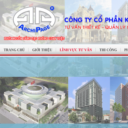
TRANG CHỦ
GIỚI THIỆU
LĨNH VỰC TƯ VẤN
THI CÔNG
P