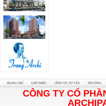
TRANG CHỦ
GIỚI THIỆU
LĨNH VỰC TƯ VẤN
THI CÔNG
CÔNG TY CỔ PHẦ
ARCHIP