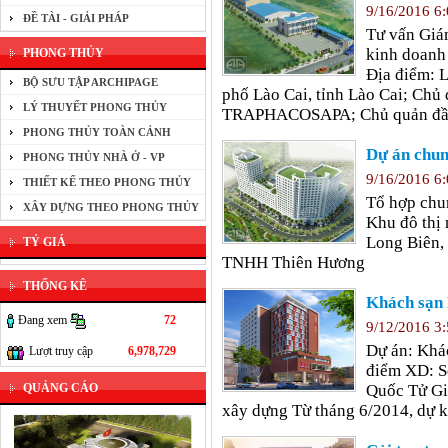
9/16/2016 6
ĐỀ TÀI - GIẢI PHÁP
Tư vấn Giám
kinh doanh
PHONG THỦY
Địa điểm: 
BỘ SƯU TẬP ARCHIPAGE
phố Lào Cai, tỉnh Lào Cai; Ch
LÝ THUYẾT PHONG THỦY
TRAPHACOSAPA; Chủ quản đầu
PHONG THỦY TOÀN CẢNH
Dự án chu
PHONG THỦY NHÀ Ở - VP
9/16/2016 6
THIẾT KẾ THEO PHONG THỦY
Tổ hợp chu
XÂY DỰNG THEO PHONG THỦY
Khu đô thị
Long Biên,
TỶ GIÁ
TNHH Thiên Hương
THỐNG KÊ
Khách sạn 
Đang xem
72
9/12/2016 3
Dự án: Khá
Lượt truy cập
6,978,729
điểm XD: Số
QUẢNG CÁO
Quốc Tử G
xây dựng Từ tháng 6/2014, dự 