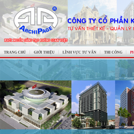
TRANG CHỦ
GIỚI THIỆU
LĨNH VỰC TƯ VẤN
THI CÔNG
P