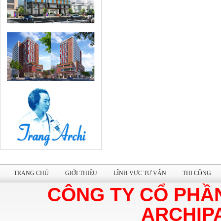
TRANG CHỦ
GIỚI THIỆU
LĨNH VỰC TƯ VẤN
THI CÔNG
CÔNG TY CỔ PHẦ
ARCHIP