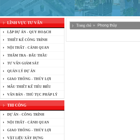
LĨNH VỰC TƯ VẤN
Trang chủ
Phong thủy
LẬP DỰ ÁN - QUY HOẠCH
THIẾT KẾ CÔNG TRÌNH
NỘI THẤT - CẢNH QUAN
THẨM TRA - ĐẤU THẦU
TƯ VẤN GIÁM SÁT
QUẢN LÝ DỰ ÁN
GIAO THÔNG - THỦY LỢI
MẪU THIẾT KẾ TIÊU BIỂU
VĂN BẢN - THỦ TỤC PHÁP LÝ
THI CÔNG
DỰ ÁN - CÔNG TRÌNH
NỘI THẤT - CẢNH QUAN
GIAO THÔNG - THỦY LỢI
VẬT LIỆU XÂY DỰNG