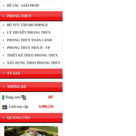
ĐỀ TÀI - GIẢI PHÁP
PHONG THỦY
BỘ SƯU TẬP ARCHIPAGE
LÝ THUYẾT PHONG THỦY
PHONG THỦY TOÀN CẢNH
PHONG THỦY NHÀ Ở - VP
THIẾT KẾ THEO PHONG THỦY
XÂY DỰNG THEO PHONG THỦY
TỶ GIÁ
THỐNG KÊ
Đang xem
487
Lượt truy cập
6,980,256
QUẢNG CÁO