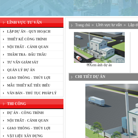
LĨNH VỰC TƯ VẤN
Trang chủ
Lĩnh vực tư vấn
Lập d
LẬP DỰ ÁN - QUY HOẠCH
THIẾT KẾ CÔNG TRÌNH
NỘI THẤT - CẢNH QUAN
THẨM TRA - ĐẤU THẦU
TƯ VẤN GIÁM SÁT
Xem ảnh dự án
QUẢN LÝ DỰ ÁN
CHI TIẾT DỰ ÁN
GIAO THÔNG - THỦY LỢI
MẪU THIẾT KẾ TIÊU BIỂU
VĂN BẢN - THỦ TỤC PHÁP LÝ
THI CÔNG
DỰ ÁN - CÔNG TRÌNH
NỘI THẤT - CẢNH QUAN
GIAO THÔNG - THỦY LỢI
VẬT LIỆU XÂY DỰNG