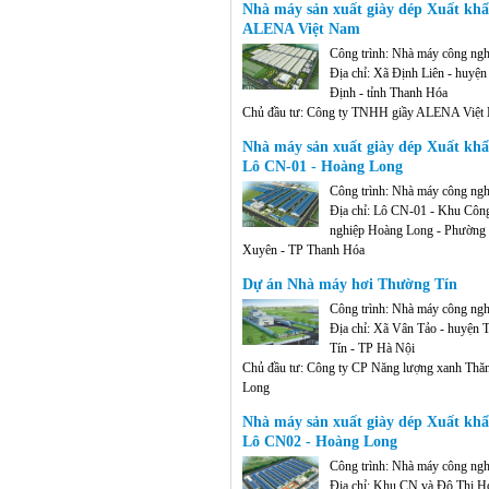
Nhà máy sản xuất giày dép Xuất kh
Diện tích: Diện tích quy hoạch chi tiết xây dựng
ALENA Việt Nam
21.153,5 m2
Công trình: Nhà máy công ngh
Địa chỉ: Xã Định Liên - huyệ
Định - tỉnh Thanh Hóa
Chủ đầu tư: Công ty TNHH giầy ALENA Việt
Diện tích: Diện tích đất quy hoạch chi tiết: 230
Nhà máy sản xuất giày dép Xuất khẩ
(23,083 ha)
Lô CN-01 - Hoàng Long
Công trình: Nhà máy công ngh
Địa chỉ: Lô CN-01 - Khu Côn
nghiệp Hoàng Long - Phường
Xuyên - TP Thanh Hóa
Chủ đầu tư: Công ty TNHH giầy ALERON Vi
Dự án Nhà máy hơi Thường Tín
Diện tích: Diện tích đất quy hoạch chi tiết: 51.4
m2 (5,14435 ha)
Công trình: Nhà máy công ngh
Địa chỉ: Xã Vân Tảo - huyện
Tín - TP Hà Nội
Chủ đầu tư: Công ty CP Năng lượng xanh Thă
Long
Nhà máy sản xuất giày dép Xuất khẩ
Lô CN02 - Hoàng Long
Công trình: Nhà máy công ngh
Địa chỉ: Khu CN và Đô Thị H