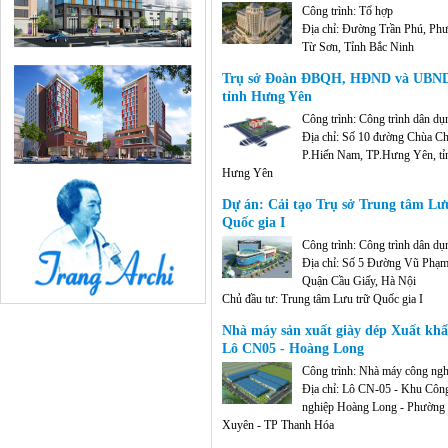
Công trình: Tổ hợp
Địa chỉ: Đường Trần Phú, Ph
Từ Sơn, Tỉnh Bắc Ninh
Chủ đầu tư: Công ty Cổ phần Tập đoàn HA
Trụ sở Đoàn ĐBQH, HĐND và UBN
Diện tích: 60.000 m2 sàn xây dựng
tỉnh Hưng Yên
Công trình: Công trình dân dụ
Địa chỉ: Số 10 đường Chùa C
P.Hiến Nam, TP.Hưng Yên, tỉ
Hưng Yên
Chủ đầu tư: Văn phòng Ủy ban nhân dân tỉnh
Dự án: Cải tạo Trụ sở Trung tâm Lư
Yên
Quốc gia I
Diện tích: 2 ha
Công trình: Công trình dân dụ
Địa chỉ: Số 5 Đường Vũ Phạ
Quận Cầu Giấy, Hà Nội
Chủ đầu tư: Trung tâm Lưu trữ Quốc gia I
Diện tích: 2-7 tầng
Nhà máy sản xuất giày dép Xuất khẩ
Lô CN05 - Hoàng Long
Công trình: Nhà máy công ngh
Địa chỉ: Lô CN-05 - Khu Côn
nghiệp Hoàng Long - Phường
Xuyên - TP Thanh Hóa
Chủ đầu tư: Công ty TNHH giầy ALERON Vi