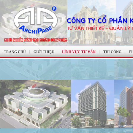
TRANG CHỦ
GIỚI THIỆU
LĨNH VỰC TƯ VẤN
THI CÔNG
P