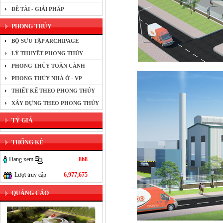
ĐỀ TÀI - GIẢI PHÁP
PHONG THỦY
BỘ SƯU TẬP ARCHIPAGE
LÝ THUYẾT PHONG THỦY
PHONG THỦY TOÀN CẢNH
PHONG THỦY NHÀ Ở - VP
THIẾT KẾ THEO PHONG THỦY
XÂY DỰNG THEO PHONG THỦY
TỶ GIÁ
THỐNG KÊ
Đang xem
868
Lượt truy cập
6,977,675
QUẢNG CÁO