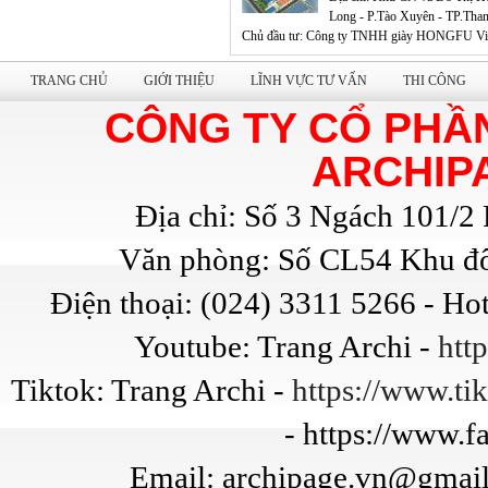
Long - P.Tào Xuyên - TP.Tha
Chủ đầu tư: Công ty TNHH giày HONGFU Vi
Nam
Diện tích: Tổng diện tích đất xây dựng dự án:
TRANG CHỦ
GIỚI THIỆU
LĨNH VỰC TƯ VẤN
THI CÔNG
90.716,3 m2 (9,07163 ha)
CÔNG TY CỔ PHẦ
ARCHIP
Địa chỉ: Số 3 Ngách 101/
Văn phòng: Số CL54 Khu đô
Điện thoại: (024) 3311 5266 - Ho
Youtube: Trang Archi -
htt
Tiktok: Trang Archi -
https://www.t
- https://www.
Email: archipage.vn@gmail