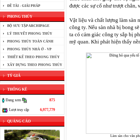
được các sự cố như trượt chân,
ĐỀ TÀI - GIẢI PHÁP
PHONG THỦY
Vật liệu và chất lượng làm sàn 
BỘ SƯU TẬP ARCHIPAGE
công ty. Nếu sàn nhà bị bong sẽ
LÝ THUYẾT PHONG THỦY
ta có cảm giác công ty sắp bị p
mỹ quan. Khi phát hiện thấy nền
PHONG THỦY TOÀN CẢNH
PHONG THỦY NHÀ Ở - VP
THIẾT KẾ THEO PHONG THỦY
XÂY DỰNG THEO PHONG THỦY
TỶ GIÁ
THỐNG KÊ
Đang xem
875
Lượt truy cập
6,977,779
QUẢNG CÁO
Làm sàn cho văn ph