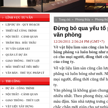
LĨNH VỰC TƯ VẤN
Trang chủ
Phong thủy
Phong thủ
LẬP DỰ ÁN - QUY HOẠCH
Đừng bỏ qua yếu tố 
THIẾT KẾ CÔNG TRÌNH
văn phòng
NỘI THẤT - CẢNH QUAN
12/26/2011 2:56:24 PM (GMT+7)
THẨM TRA - ĐẤU THẦU
Về vật liệu làm sàn cũng cần l
TƯ VẤN GIÁM SÁT
bằng phẳng và luôn bóng như m
QUẢN LÝ DỰ ÁN
có cho mọi người, đồng thời cũn
GIAO THÔNG - THỦY LỢI
của công ty.
MẪU THIẾT KẾ TIÊU BIỂU
Về vật liệu làm sàn cũng cần lư
VĂN BẢN - THỦ TỤC PHÁP LÝ
phẳng và luôn bóng như mới. Nh
mọi người, đồng thời cũng thể h
THI CÔNG
ty.
DỰ ÁN - CÔNG TRÌNH
Văn phòng là không gian chung 
NỘI THẤT - CẢNH QUAN
nhiều nhất. Theo phong thủy, s
GIAO THÔNG - THỦY LỢI
màu đậm. Sàn nhà tượng trưng 
chắc chắn mới giúp cho sự nghiệ
VẬT LIỆU XÂY DỰNG