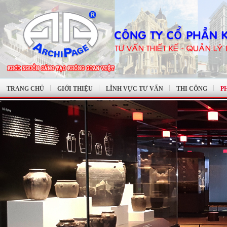
TRANG CHỦ
GIỚI THIỆU
LĨNH VỰC TƯ VẤN
THI CÔNG
P