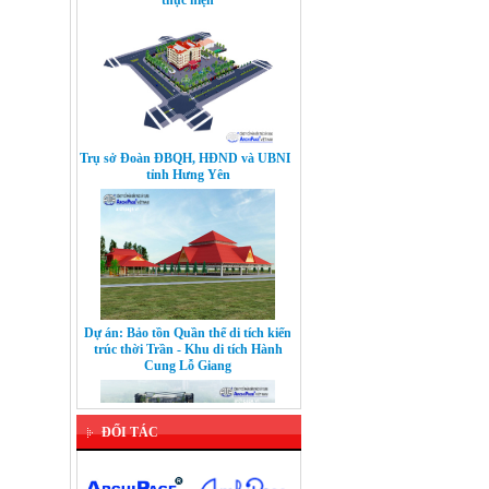
Trụ sở Đoàn ĐBQH, HĐND và UBND
tỉnh Hưng Yên
Dự án: Bảo tồn Quần thể di tích kiến
trúc thời Trần - Khu di tích Hành
Cung Lỗ Giang
ĐỐI TÁC