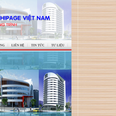
ỤNG
LIÊN HỆ
TIN TỨC
TƯ LIỆU