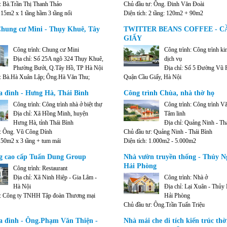
: Bà.Trần Thị Thanh Thảo
Chủ đầu tư: Ông. Đinh Văn Đoài
115m2 x 1 tầng hầm 3 tầng nổi
Diện tích: 2 tầng: 120m2 + 90m2
Chung cư Mini - Thụy Khuê, Tây
TWITTER BEANS COFFEE - C
GIẤY
Công trình: Chung cư Mini
Công trình: Công trình k
Địa chỉ: Số 25A ngõ 324 Thụy Khuê,
dịch vụ
Phường Bưởi, Q.Tây Hồ, TP Hà Nội
Địa chỉ: Số 5 Đường Vũ
: Bà.Hà Xuân Lập; Ông.Hà Văn Thu;
Quận Cầu Giấy, Hà Nội
n Cường; Ông.Hà Văn Thắng; Ông.Hà
Chủ đầu tư: Công ty Cổ phần Những hạt c
a đình - Hưng Hà, Thái Bình
Công trình Chùa, nhà thờ họ
chuyện
80m2 x 7 tầng
Công trình: Công trình nhà ở biệt thự
Diện tích: 200 m2
Công trình: Công trình Vă
Địa chỉ: Xã Hồng Minh, huyện
Tâm linh
Hưng Hà, tỉnh Thái Bình
Địa chỉ: Quảng Ninh - Th
ư: Ông. Vũ Công Dính
Chủ đầu tư: Quảng Ninh - Thái Bình
 150m2 x 3 tầng + tum mái
Diện tích: 1.000m2 - 5.000m2
g cao cấp Tuấn Dung Group
Nhà vườn truyền thống - Thủy N
Hải Phòng
Công trình: Restaurant
Địa chỉ: Xã Ninh Hiệp - Gia Lâm -
Công trình: Nhà ở
Hà Nội
Địa chỉ: Lại Xuân - Thủy
ư: Công ty TNHH Tập đoàn Thương mại
Hải Phòng
Chủ đầu tư: Ông.Trần Tuấn Triệu
Diện tích xây dựng: 1.000 m2 - Tổng diện
Diện tích: Diện tích xây dựng: 160 m2
a đình - Ông.Phạm Văn Thiện -
Nhà mái che di tích kiến trúc thờ
ây dựng: 4.500 m2