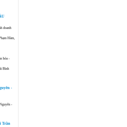
Quy hoạch Tổng thể khu công nghiệp
Hoàng Long
ẦU
inh doanh
 Phạm Hàm,
à phê nói
Trụ sở Văn phòng Làm việc Tổng công
n hóa -
ty Xây dựng Thanh Hóa - CTCP
ái Bình
guyên -
Khu nhà ở cho công nhân và chuyên
 Nguyên -
gia - Tập đoàn SUNJADE
i Trần