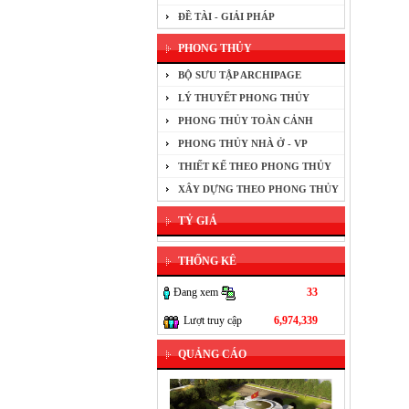
ĐỀ TÀI - GIẢI PHÁP
PHONG THỦY
BỘ SƯU TẬP ARCHIPAGE
LÝ THUYẾT PHONG THỦY
PHONG THỦY TOÀN CẢNH
PHONG THỦY NHÀ Ở - VP
THIẾT KẾ THEO PHONG THỦY
XÂY DỰNG THEO PHONG THỦY
TỶ GIÁ
THỐNG KÊ
Đang xem
33
Lượt truy cập
6,974,339
QUẢNG CÁO