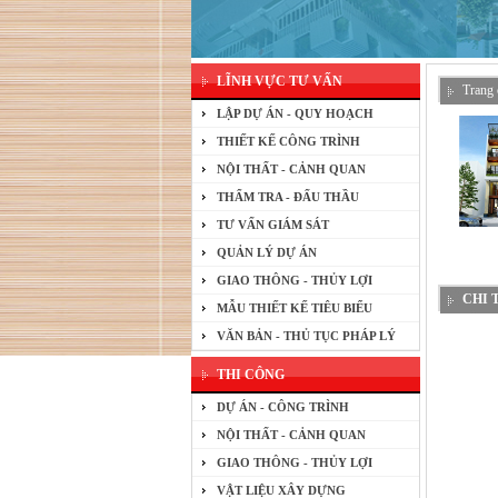
LĨNH VỰC TƯ VẤN
Trang 
LẬP DỰ ÁN - QUY HOẠCH
THIẾT KẾ CÔNG TRÌNH
NỘI THẤT - CẢNH QUAN
THẨM TRA - ĐẤU THẦU
TƯ VẤN GIÁM SÁT
QUẢN LÝ DỰ ÁN
GIAO THÔNG - THỦY LỢI
CHI 
MẪU THIẾT KẾ TIÊU BIỂU
VĂN BẢN - THỦ TỤC PHÁP LÝ
THI CÔNG
DỰ ÁN - CÔNG TRÌNH
NỘI THẤT - CẢNH QUAN
GIAO THÔNG - THỦY LỢI
VẬT LIỆU XÂY DỰNG