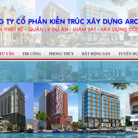
 TƯ VẤN
THI CÔNG
PHONG THỦY
BẤT ĐỘNG SẢN
TUYỂN D