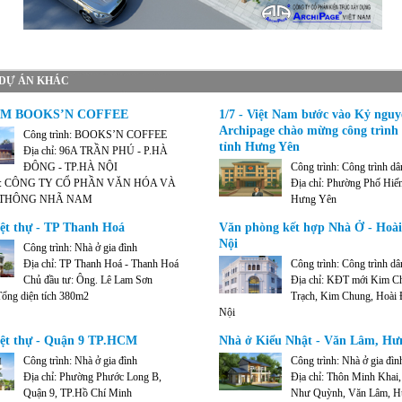
DỰ ÁN KHÁC
M BOOKS’N COFFEE
1/7 - Việt Nam bước vào Kỷ nguy
Archipage chào mừng công trình 
Công trình: BOOKS’N COFFEE
tỉnh Hưng Yên
Địa chỉ: 96A TRẦN PHÚ - P.HÀ
ĐÔNG - TP.HÀ NỘI
Công trình: Công trình d
tư: CÔNG TY CỔ PHẦN VĂN HÓA VÀ
Địa chỉ: Phường Phố Hiến
 THÔNG NHÃ NAM
Hưng Yên
 515 m2
Chủ đầu tư: UBND tỉnh Hưng Yên
ệt thự - TP Thanh Hoá
Văn phòng kết hợp Nhà Ở - Hoài
Nội
Công trình: Nhà ở gia đình
Địa chỉ: TP Thanh Hoá - Thanh Hoá
Công trình: Công trình d
Chủ đầu tư: Ông. Lê Lam Sơn
Địa chỉ: KĐT mới Kim Ch
 Tổng diện tích 380m2
Trạch, Kim Chung, Hoài
Nội
Chủ đầu tư: Ông. Nguyễn Bá Hải
iệt thự - Quận 9 TP.HCM
Nhà ở Kiểu Nhật - Văn Lâm, Hư
Diện tích: 150m2/sàn, cao 5 tầng + tum sâ
Công trình: Nhà ở gia đình
Công trình: Nhà ở gia đìn
Địa chỉ: Phường Phước Long B,
Địa chỉ: Thôn Minh Khai, 
Quận 9, TP.Hồ Chí Minh
Như Quỳnh, Văn Lâm, H