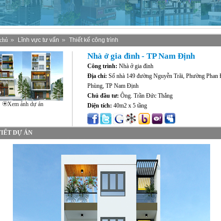
chủ
Lĩnh vực tư vấn
Thiết kế công trình
Nhà ở gia đình - TP Nam Định
Công trình:
Nhà ở gia đình
Địa chỉ:
Số nhà 149 đường Nguyễn Trãi, Phường Phan 
Phùng, TP Nam Định
Chủ đầu tư:
Ông. Trần Đức Thắng
Xem ảnh dự án
Diện tích:
40m2 x 5 tầng
TIẾT DỰ ÁN