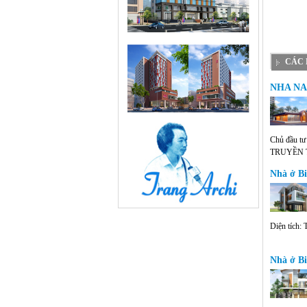
CÁC 
NHA NA
Chủ đầu 
TRUYỀN
Diện tích:
Nhà ở Bi
Diện tích:
Nhà ở B