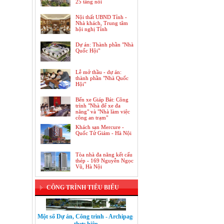
25 tầng nổi
Nội thất UBND Tỉnh -
Nhà khách, Trung tâm
hội nghị Tỉnh
Dự án: Thành phần "Nhà
Quốc Hội"
Lễ mở thầu - dự án:
thành phần "Nhà Quốc
Hội"
Bến xe Giáp Bát: Công
trình "Nhà để xe đa
năng" và "Nhà làm việc
công an trạm"
Dự án: Trung tâm thương mại Hồng
Khách sạn Mercure -
Kông, Khách sạn, Căn hộ chung cư
Quốc Tử Giám - Hà Nội
cao cấp
Tòa nhà đa năng kết cấu
thép - 169 Nguyễn Ngọc
Vũ, Hà Nội
CÔNG TRÌNH TIÊU BIỂU
Một số Dự án, Công trình - Archipage
thực hiện